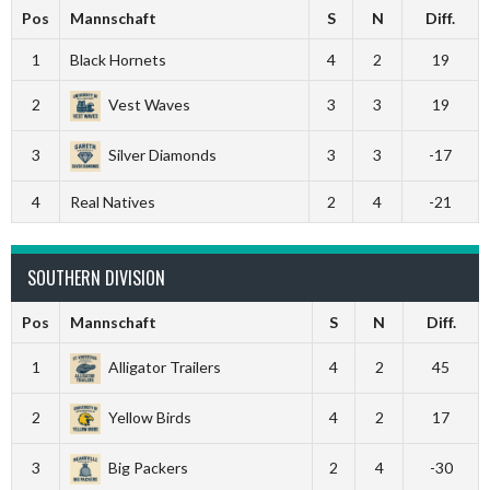
Pos
Mannschaft
S
N
Diff.
1
Black Hornets
4
2
19
2
Vest Waves
3
3
19
3
Silver Diamonds
3
3
-17
4
Real Natives
2
4
-21
SOUTHERN DIVISION
Pos
Mannschaft
S
N
Diff.
1
Alligator Trailers
4
2
45
2
Yellow Birds
4
2
17
3
Big Packers
2
4
-30