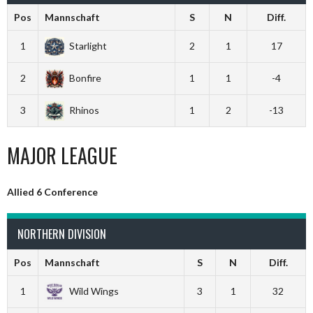
Pos
Mannschaft
S
N
Diff.
1
Starlight
2
1
17
2
Bonfire
1
1
-4
3
Rhinos
1
2
-13
MAJOR LEAGUE
Allied 6 Conference
NORTHERN DIVISION
Pos
Mannschaft
S
N
Diff.
1
Wild Wings
3
1
32