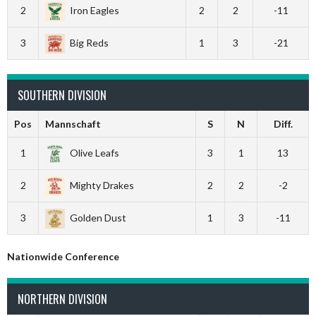
2
Iron Eagles
2
2
-11
3
Big Reds
1
3
-21
SOUTHERN DIVISION
Pos
Mannschaft
S
N
Diff.
1
Olive Leafs
3
1
13
2
Mighty Drakes
2
2
-2
3
Golden Dust
1
3
-11
Nationwide Conference
NORTHERN DIVISION