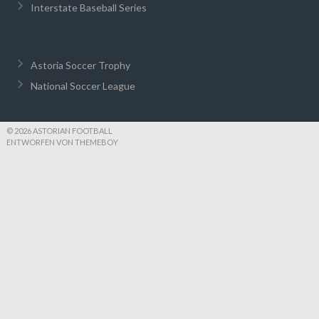
Interstate Baseball Series
Astoria Soccer Trophy
National Soccer League
© 2026 ASTORIAN FOOTBALL
ENTWORFEN VON THEMEBOY