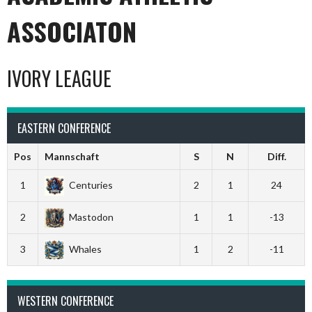
ASSOCIATON
IVORY LEAGUE
EASTERN CONFERENCE
Pos
Mannschaft
S
N
Diff.
1
Centuries
2
1
24
2
Mastodon
1
1
-13
3
Whales
1
2
-11
WESTERN CONFERENCE