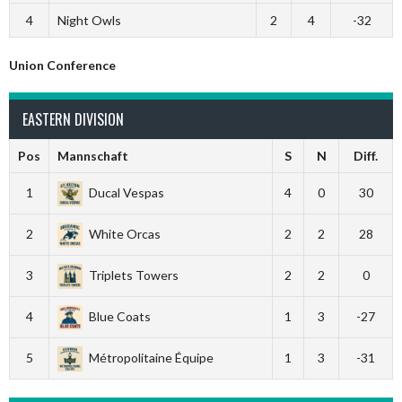
4
Night Owls
2
4
-32
Union Conference
EASTERN DIVISION
Pos
Mannschaft
S
N
Diff.
1
Ducal Vespas
4
0
30
2
White Orcas
2
2
28
3
Triplets Towers
2
2
0
4
Blue Coats
1
3
-27
5
Métropolitaine Équipe
1
3
-31