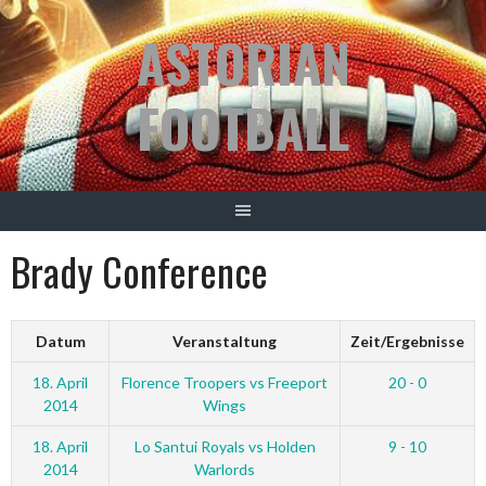
Springe
ASTORIAN
zum
Inhalt
FOOTBALL
Brady Conference
Datum
Veranstaltung
Zeit/Ergebnisse
18. April
Florence Troopers vs Freeport
20 - 0
2014
Wings
18. April
Lo Santui Royals vs Holden
9 - 10
2014
Warlords