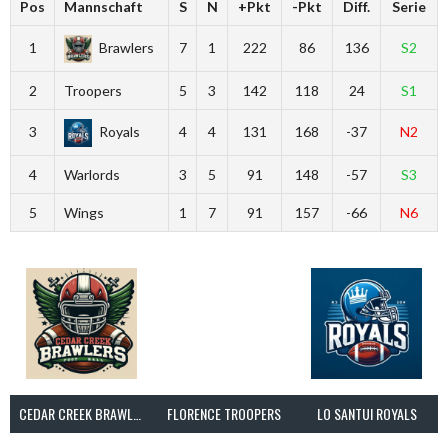
Pos
Mannschaft
S
N
+Pkt
-Pkt
Diff.
Serie
1
Brawlers
7
1
222
86
136
S2
2
Troopers
5
3
142
118
24
S1
3
Royals
4
4
131
168
-37
N2
4
Warlords
3
5
91
148
-57
S3
5
Wings
1
7
91
157
-66
N6
CEDAR CREEK BRAWLERS
FLORENCE TROOPERS
LO SANTUI ROYALS