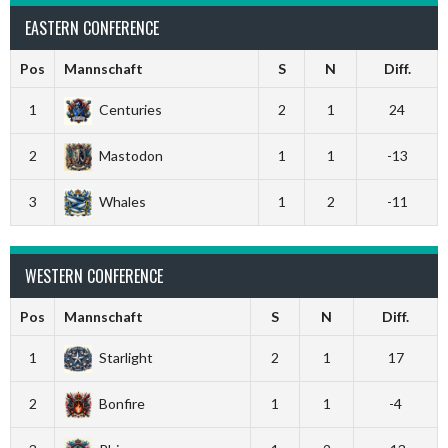
EASTERN CONFERENCE
Pos
Mannschaft
S
N
Diff.
1
Centuries
2
1
24
2
Mastodon
1
1
-13
3
Whales
1
2
-11
WESTERN CONFERENCE
Pos
Mannschaft
S
N
Diff.
1
Starlight
2
1
17
2
Bonfire
1
1
-4