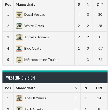
Pos
Mannschaft
S
N
Diff.
1
Ducal Vespas
4
0
30
2
White Orcas
2
2
28
3
Triplets Towers
2
2
0
4
Blue Coats
1
3
-27
5
Métropolitaine Équipe
1
3
-31
WESTERN DIVISION
Pos
Mannschaft
S
N
Diff.
1
The Hammers
3
1
24
2
Tech Giants
3
1
8