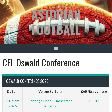
Springe
ASTORIAN
zum
Inhalt
FOOTBALL
CFL Oswald Conference
OSWALD CONFERENCE 2026
Datum
Veranstaltung
Zeit/Ergebnisse
14. März
Santiago Pride — Rosecrans
45 - 42
2026
Knights