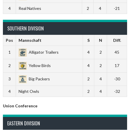
4
Real Natives
2
4
-21
SOUTHERN DIVISION
Pos
Mannschaft
S
N
Diff.
1
Alligator Trailers
4
2
45
2
Yellow Birds
4
2
17
3
Big Packers
2
4
-30
4
Night Owls
2
4
-32
Union Conference
EASTERN DIVISION