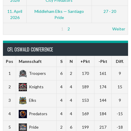
2026
City Predators
11. April
Middleham Elks — Santiago
27 - 20
2026
Pride
1
2
Weiter
CFL OSWALD CONFERENCE
Pos
Mannschaft
S
N
+Pkt
-Pkt
Diff.
1
Troopers
6
2
170
161
9
2
Knights
4
4
189
174
15
3
Elks
4
4
153
144
9
4
Predators
4
4
169
184
-15
5
Pride
2
6
199
217
-18