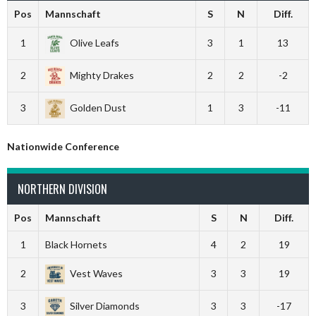
Pos
Mannschaft
S
N
Diff.
1
Olive Leafs
3
1
13
2
Mighty Drakes
2
2
-2
3
Golden Dust
1
3
-11
Nationwide Conference
NORTHERN DIVISION
Pos
Mannschaft
S
N
Diff.
1
Black Hornets
4
2
19
2
Vest Waves
3
3
19
3
Silver Diamonds
3
3
-17