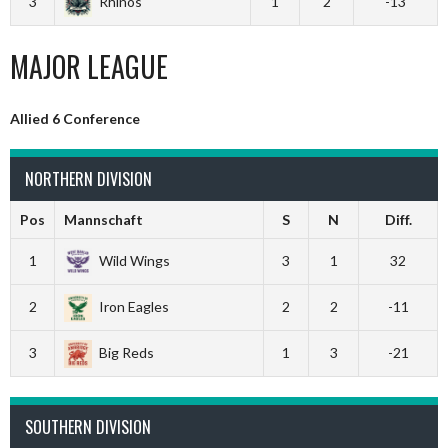
3
Rhinos
1
2
-13
MAJOR LEAGUE
Allied 6 Conference
NORTHERN DIVISION
Pos
Mannschaft
S
N
Diff.
1
Wild Wings
3
1
32
2
Iron Eagles
2
2
-11
3
Big Reds
1
3
-21
SOUTHERN DIVISION