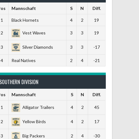
Pos
Mannschaft
S
N
Diff.
1
Black Hornets
4
2
19
2
Vest Waves
3
3
19
3
Silver Diamonds
3
3
-17
4
Real Natives
2
4
-21
SOUTHERN DIVISION
Pos
Mannschaft
S
N
Diff.
1
Alligator Trailers
4
2
45
2
Yellow Birds
4
2
17
3
Big Packers
2
4
-30