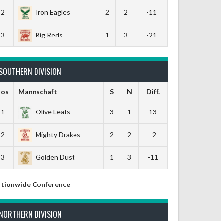
2
Iron Eagles
2
2
-11
3
Big Reds
1
3
-21
SOUTHERN DIVISION
Pos
Mannschaft
S
N
Diff.
1
Olive Leafs
3
1
13
2
Mighty Drakes
2
2
-2
3
Golden Dust
1
3
-11
tionwide Conference
NORTHERN DIVISION