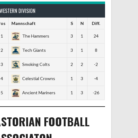
WESTERN DIVISION
Pos
Mannschaft
S
N
Diff.
1
The Hammers
3
1
24
2
Tech Giants
3
1
8
3
Smoking Colts
2
2
-2
4
Celestial Crowns
1
3
-4
5
Ancient Mariners
1
3
-26
ASTORIAN FOOTBALL
ASSOCIATON