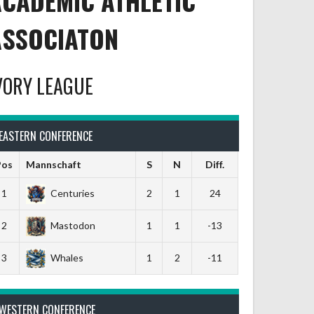
ACADEMIC ATHLETIC
ASSOCIATON
VORY LEAGUE
EASTERN CONFERENCE
Pos
Mannschaft
S
N
Diff.
1
Centuries
2
1
24
2
Mastodon
1
1
-13
3
Whales
1
2
-11
WESTERN CONFERENCE