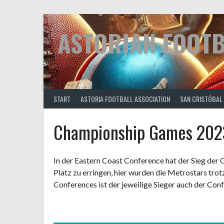
Springe
zum
Inhalt
ASTORIAN FOOT
START
ASTORIA FOOTBALL ASSOCIATION
SAN CRISTÓBAL
Championship Games 202
In der Eastern Coast Conference hat der Sieg der 
Platz zu erringen, hier wurden die Metrostars tro
Conferences ist der jeweilige Sieger auch der Co