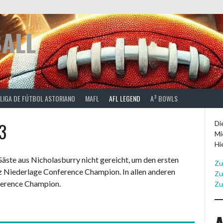
BALL
 LIGA DE FÚTBOL ASTORIANO
MAFL
AFL LEGEND
A³ BOWLS
3
Di
Mi
Hi
Gäste aus Nicholasburry nicht gereicht, um den ersten
Zu
tz Niederlage Conference Champion. In allen anderen
Zu
nference Champion.
Zu