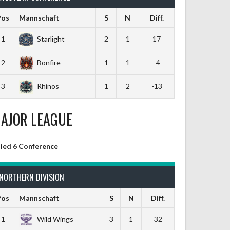
Pos
Mannschaft
S
N
Diff.
1
Starlight
2
1
17
2
Bonfire
1
1
-4
3
Rhinos
1
2
-13
AJOR LEAGUE
lied 6 Conference
NORTHERN DIVISION
Pos
Mannschaft
S
N
Diff.
1
Wild Wings
3
1
32