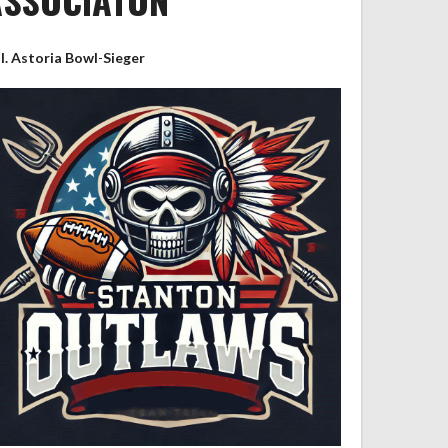
II. Astoria Bowl
-
Sieger