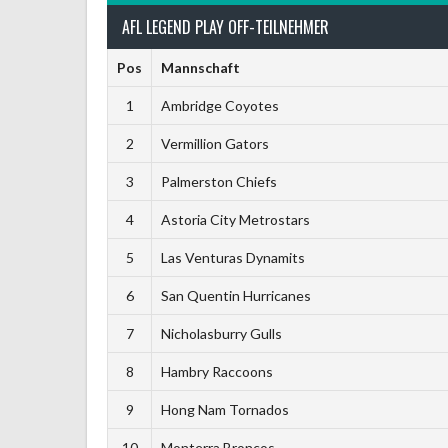
AFL LEGEND PLAY OFF-TEILNEHMER
Pos
Mannschaft
1
Ambridge Coyotes
2
Vermillion Gators
3
Palmerston Chiefs
4
Astoria City Metrostars
5
Las Venturas Dynamits
6
San Quentin Hurricanes
7
Nicholasburry Gulls
8
Hambry Raccoons
9
Hong Nam Tornados
10
Monterra Broncos