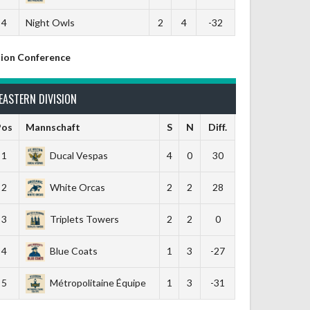
4
Night Owls
2
4
-32
ion Conference
EASTERN DIVISION
Pos
Mannschaft
S
N
Diff.
1
Ducal Vespas
4
0
30
2
White Orcas
2
2
28
3
Triplets Towers
2
2
0
4
Blue Coats
1
3
-27
5
Métropolitaine Équipe
1
3
-31