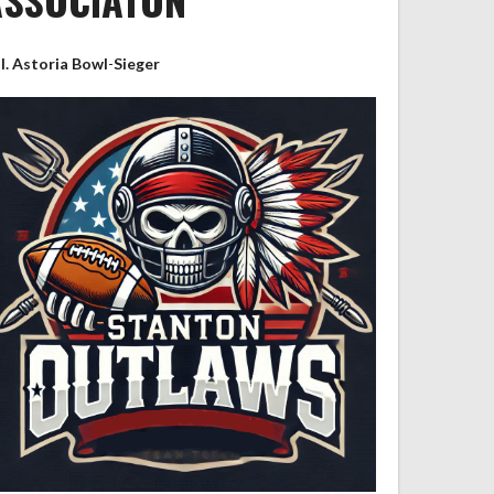
II. Astoria Bowl
-
Sieger