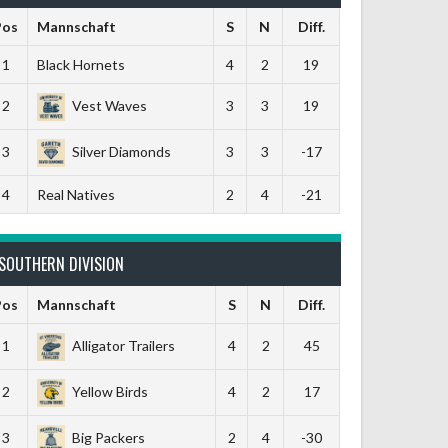
Pos
Mannschaft
S
N
Diff.
1
Black Hornets
4
2
19
2
Vest Waves
3
3
19
3
Silver Diamonds
3
3
-17
4
Real Natives
2
4
-21
SOUTHERN DIVISION
Pos
Mannschaft
S
N
Diff.
1
Alligator Trailers
4
2
45
2
Yellow Birds
4
2
17
3
Big Packers
2
4
-30