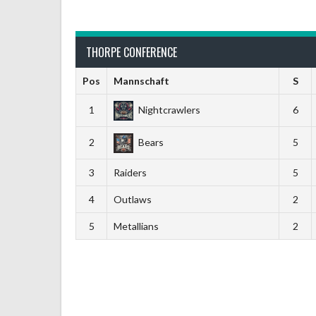
THORPE CONFERENCE
Pos
Mannschaft
S
1
Nightcrawlers
6
2
Bears
5
3
Raiders
5
4
Outlaws
2
5
Metallians
2