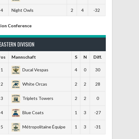
4
Night Owls
2
4
-32
ion Conference
EASTERN DIVISION
Pos
Mannschaft
S
N
Diff.
1
Ducal Vespas
4
0
30
2
White Orcas
2
2
28
3
Triplets Towers
2
2
0
4
Blue Coats
1
3
-27
5
Métropolitaine Équipe
1
3
-31