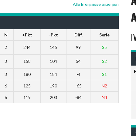
Alle Ereignisse anzeigen
I
N
+Pkt
-Pkt
Diff.
Serie
2
244
145
99
S5
3
158
104
54
S2
3
180
184
-4
S1
6
125
190
-65
N2
6
119
203
-84
N4