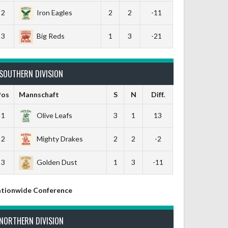
2
Iron Eagles
2
2
-11
3
Big Reds
1
3
-21
SOUTHERN DIVISION
Pos
Mannschaft
S
N
Diff.
1
Olive Leafs
3
1
13
2
Mighty Drakes
2
2
-2
3
Golden Dust
1
3
-11
tionwide Conference
NORTHERN DIVISION