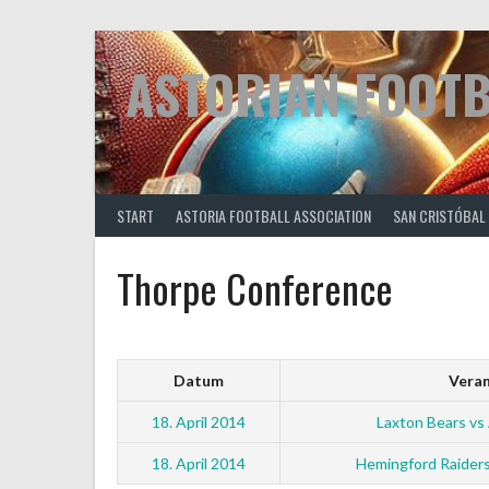
Springe
zum
Inhalt
ASTORIAN FOOT
START
ASTORIA FOOTBALL ASSOCIATION
SAN CRISTÓBAL
Thorpe Conference
Datum
Veran
18. April 2014
Laxton Bears vs 
18. April 2014
Hemingford Raider