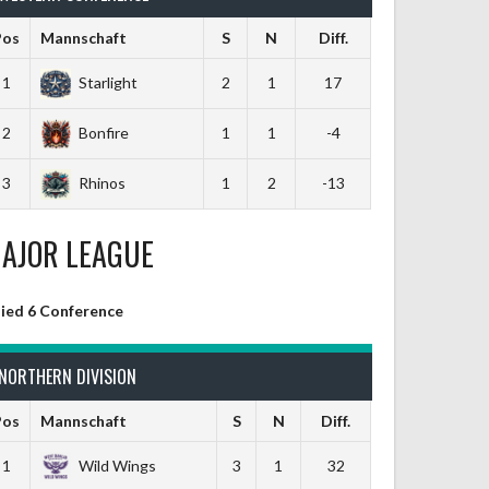
Pos
Mannschaft
S
N
Diff.
1
Starlight
2
1
17
2
Bonfire
1
1
-4
3
Rhinos
1
2
-13
AJOR LEAGUE
lied 6 Conference
NORTHERN DIVISION
Pos
Mannschaft
S
N
Diff.
1
Wild Wings
3
1
32