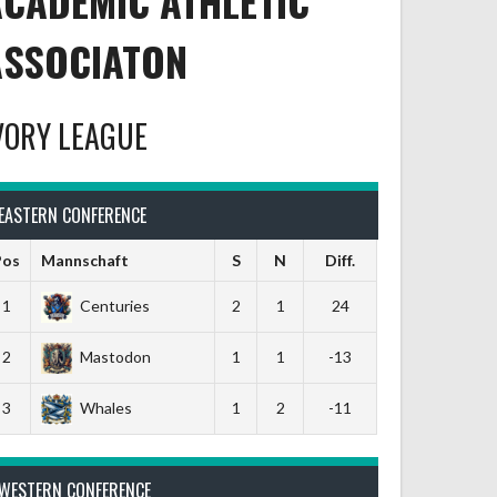
ACADEMIC ATHLETIC
ASSOCIATON
VORY LEAGUE
EASTERN CONFERENCE
Pos
Mannschaft
S
N
Diff.
1
Centuries
2
1
24
2
Mastodon
1
1
-13
3
Whales
1
2
-11
WESTERN CONFERENCE