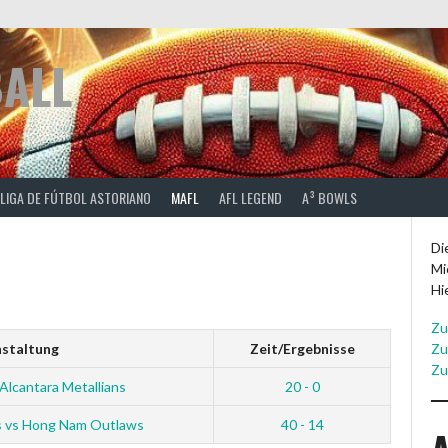
BALL
 LIGA DE FÚTBOL ASTORIANO
MAFL
AFL LEGEND
A³ BOWLS
Di
Mi
Hi
Zu
staltung
Zeit/Ergebnisse
Zu
Zu
Alcantara Metallians
20 - 0
s vs Hong Nam Outlaws
40 - 14