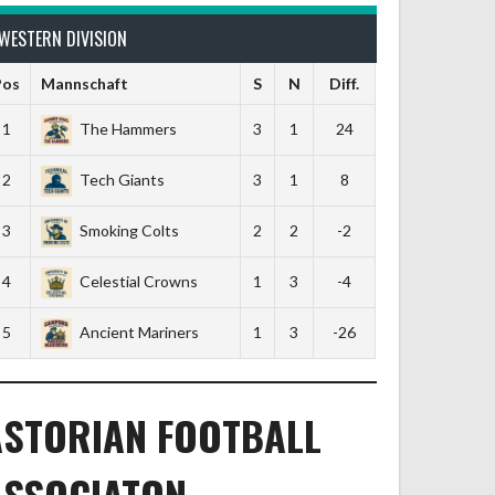
WESTERN DIVISION
Pos
Mannschaft
S
N
Diff.
1
The Hammers
3
1
24
2
Tech Giants
3
1
8
3
Smoking Colts
2
2
-2
4
Celestial Crowns
1
3
-4
5
Ancient Mariners
1
3
-26
ASTORIAN FOOTBALL
ASSOCIATON