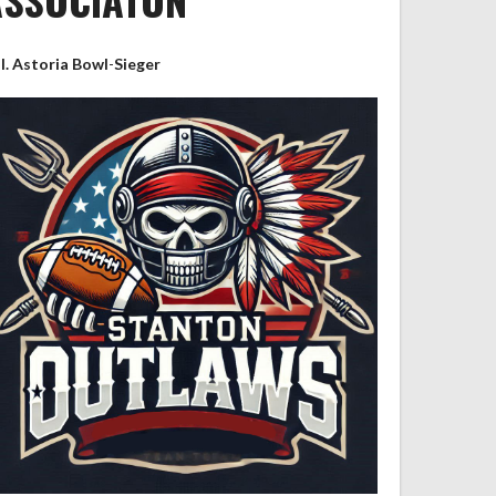
II. Astoria Bowl
-
Sieger