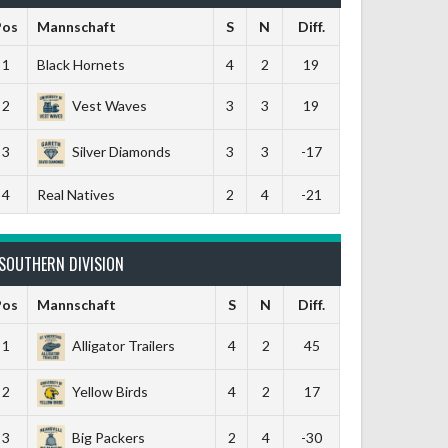
Pos
Mannschaft
S
N
Diff.
1
Black Hornets
4
2
19
2
Vest Waves
3
3
19
3
Silver Diamonds
3
3
-17
4
Real Natives
2
4
-21
SOUTHERN DIVISION
Pos
Mannschaft
S
N
Diff.
1
Alligator Trailers
4
2
45
2
Yellow Birds
4
2
17
3
Big Packers
2
4
-30