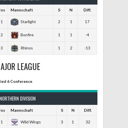
Pos
Mannschaft
S
N
Diff.
1
Starlight
2
1
17
2
Bonfire
1
1
-4
3
Rhinos
1
2
-13
AJOR LEAGUE
lied 6 Conference
NORTHERN DIVISION
Pos
Mannschaft
S
N
Diff.
1
Wild Wings
3
1
32