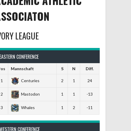
ACADEMIC ATHLETIC
ASSOCIATON
VORY LEAGUE
EASTERN CONFERENCE
Pos
Mannschaft
S
N
Diff.
1
Centuries
2
1
24
2
Mastodon
1
1
-13
3
Whales
1
2
-11
WESTERN CONFERENCE