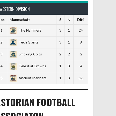
WESTERN DIVISION
Pos
Mannschaft
S
N
Diff.
1
The Hammers
3
1
24
2
Tech Giants
3
1
8
3
Smoking Colts
2
2
-2
4
Celestial Crowns
1
3
-4
5
Ancient Mariners
1
3
-26
ASTORIAN FOOTBALL
ASSOCIATON