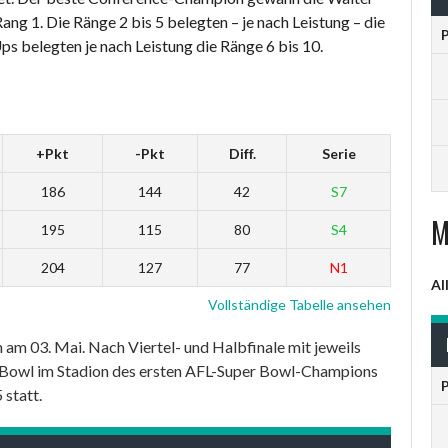
ng 1. Die Ränge 2 bis 5 belegten – je nach Leistung – die
s belegten je nach Leistung die Ränge 6 bis 10.
+Pkt
-Pkt
Diff.
Serie
186
144
42
S7
M
195
115
80
S4
204
127
77
N1
Al
Vollständige Tabelle ansehen
am 03. Mai. Nach Viertel- und Halbfinale mit jeweils
Bowl im Stadion des ersten AFL-Super Bowl-Champions
statt.