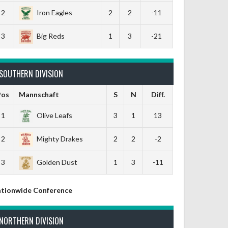
2
Iron Eagles
2
2
-11
3
Big Reds
1
3
-21
SOUTHERN DIVISION
Pos
Mannschaft
S
N
Diff.
1
Olive Leafs
3
1
13
2
Mighty Drakes
2
2
-2
3
Golden Dust
1
3
-11
tionwide Conference
NORTHERN DIVISION