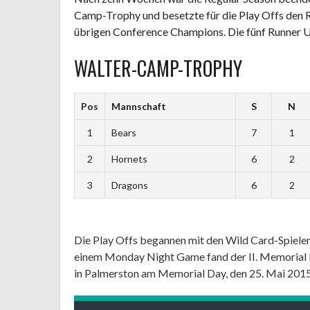
Camp-Trophy und besetzte für die Play Offs den Ra
übrigen Conference Champions. Die fünf Runner Up
WALTER-CAMP-TROPHY
Pos
Mannschaft
S
N
1
Bears
7
1
2
Hornets
6
2
3
Dragons
6
2
Die Play Offs begannen mit den Wild Card-Spielen 
einem Monday Night Game fand der II. Memorial 
in Palmerston am Memorial Day, den 25. Mai 2015 