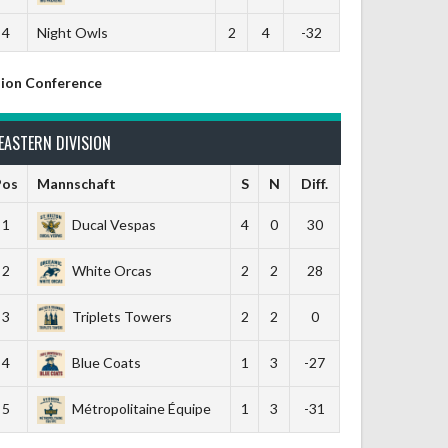
4
Night Owls
2
4
-32
ion Conference
EASTERN DIVISION
Pos
Mannschaft
S
N
Diff.
1
Ducal Vespas
4
0
30
2
White Orcas
2
2
28
3
Triplets Towers
2
2
0
4
Blue Coats
1
3
-27
5
Métropolitaine Équipe
1
3
-31