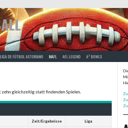
BALL
 LIGA DE FÚTBOL ASTORIANO
MAFL
AFL LEGEND
A³ BOWLS
Di
Mi
Hi
zehn gleichzeitig statt findenden Spielen.
Zu
Zu
Zu
Zeit/Ergebnisse
Liga