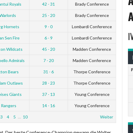
ntui Royals
42 - 31
Brady Conference
Warlords
25 - 20
Brady Conference
rg Hornets
9 - 0
Lombardi Conference
I
n Sen Fire
6 - 9
Lombardi Conference
ton Wildcats
45 - 20
Madden Conference
bello Admirals
7 - 20
Madden Conference
xton Bears
31 - 6
Thorpe Conference
 Nam Outlaws
28 - 23
Thorpe Conference
ises Giants
37 - 13
Young Conference
 Rangers
14 - 16
Young Conference
3
4
5
…
10
Weiter
et. Der beste Conference-Champion gewann die Walter