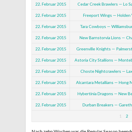
22. Februar 2015
Cedar Creek Brawlers — Lo Sa
22. Februar 2015
Freeport Wings — Holden 
22. Februar 2015
Tara Cowboys — Williamsbu
22. Februar 2015
New Barnstorvia Lions — Cha
22. Februar 2015
Greenville Knights — Palmers
22. Februar 2015
Astoria City Stallions — Monte
22. Februar 2015
Choste Nightcrawlers — La
22. Februar 2015
Alcantara Metallians — Hong
22. Februar 2015
Hybertinia Dragons — New Be
22. Februar 2015
Durban Breakers — Gareth
1
2
Nach zehn Wochen war die Regular Season beend