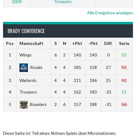
2018
Troopers
Alle Ereignisse anzeigen
BRADY CONFERENCE
Pos
Mannschaft
S
N
+Pkt
-Pkt
Diff.
Serie
1
Wings
6
2
140
140
0
S3
2
Royals
4
4
185
158
27
N1
3
Warlords
4
4
211
186
25
N1
4
Troopers
4
4
162
183
-21
S1
5
Brawlers
2
6
157
188
-31
N6
Diese Seite ist Teil eines fiktiven Spiels über Micronationen.