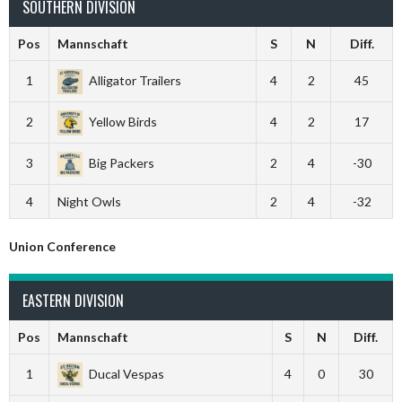
SOUTHERN DIVISION
Pos
Mannschaft
S
N
Diff.
1
Alligator Trailers
4
2
45
2
Yellow Birds
4
2
17
3
Big Packers
2
4
-30
4
Night Owls
2
4
-32
Union Conference
EASTERN DIVISION
Pos
Mannschaft
S
N
Diff.
1
Ducal Vespas
4
0
30