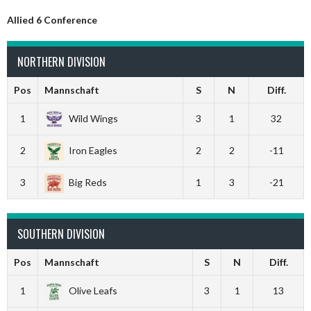
Allied 6 Conference
NORTHERN DIVISION
Pos
Mannschaft
S
N
Diff.
1
Wild Wings
3
1
32
2
Iron Eagles
2
2
-11
3
Big Reds
1
3
-21
SOUTHERN DIVISION
Pos
Mannschaft
S
N
Diff.
1
Olive Leafs
3
1
13