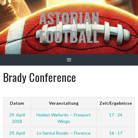
Springe
ASTORIAN
zum
Inhalt
FOOTBALL
Brady Conference
Datum
Veranstaltung
Zeit/Ergebnisse
29. April
Holden Warlords — Freeport
17 - 24
2018
Wings
29. April
Lo Santui Royals — Florence
16 - 17