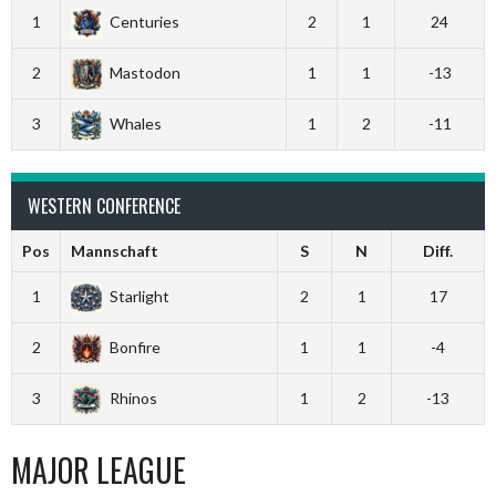
1
Centuries
2
1
24
2
Mastodon
1
1
-13
3
Whales
1
2
-11
WESTERN CONFERENCE
Pos
Mannschaft
S
N
Diff.
1
Starlight
2
1
17
2
Bonfire
1
1
-4
3
Rhinos
1
2
-13
MAJOR LEAGUE