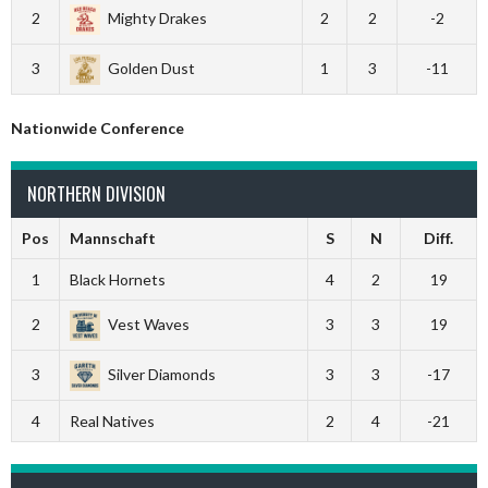
2
Mighty Drakes
2
2
-2
3
Golden Dust
1
3
-11
Nationwide Conference
NORTHERN DIVISION
Pos
Mannschaft
S
N
Diff.
1
Black Hornets
4
2
19
2
Vest Waves
3
3
19
3
Silver Diamonds
3
3
-17
4
Real Natives
2
4
-21