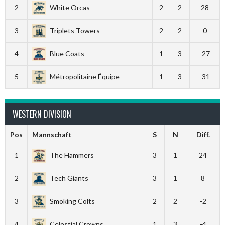
2
White Orcas
2
2
28
3
Triplets Towers
2
2
0
4
Blue Coats
1
3
-27
5
Métropolitaine Équipe
1
3
-31
WESTERN DIVISION
Pos
Mannschaft
S
N
Diff.
1
The Hammers
3
1
24
2
Tech Giants
3
1
8
3
Smoking Colts
2
2
-2
4
Celestial Crowns
1
3
-4