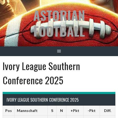
Springe
ASTORIAN
zum
Inhalt
FOOTBALL
Ivory League Southern
Conference 2025
IVORY LEAGUE SOUTHERN CONFERENCE 2025
Pos
Mannschaft
S
N
+Pkt
-Pkt
Diff.