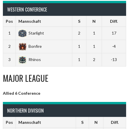
WESTERN CONFERENCE
Pos
Mannschaft
S
N
Diff.
1
Starlight
2
1
17
2
Bonfire
1
1
-4
3
Rhinos
1
2
-13
MAJOR LEAGUE
Allied 6 Conference
NORTHERN DIVISION
Pos
Mannschaft
S
N
Diff.