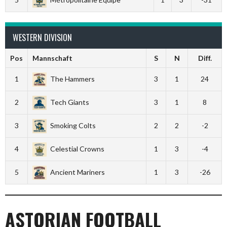
WESTERN DIVISION
Pos
Mannschaft
S
N
Diff.
1
The Hammers
3
1
24
2
Tech Giants
3
1
8
3
Smoking Colts
2
2
-2
4
Celestial Crowns
1
3
-4
5
Ancient Mariners
1
3
-26
ASTORIAN FOOTBALL