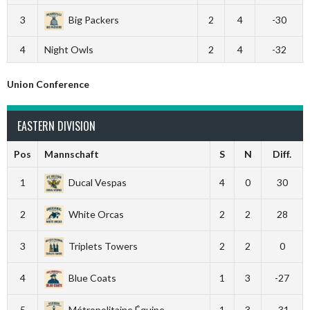
3
Big Packers
2
4
-30
4
Night Owls
2
4
-32
Union Conference
EASTERN DIVISION
Pos
Mannschaft
S
N
Diff.
1
Ducal Vespas
4
0
30
2
White Orcas
2
2
28
3
Triplets Towers
2
2
0
4
Blue Coats
1
3
-27
5
Métropolitaine Équipe
1
3
-31