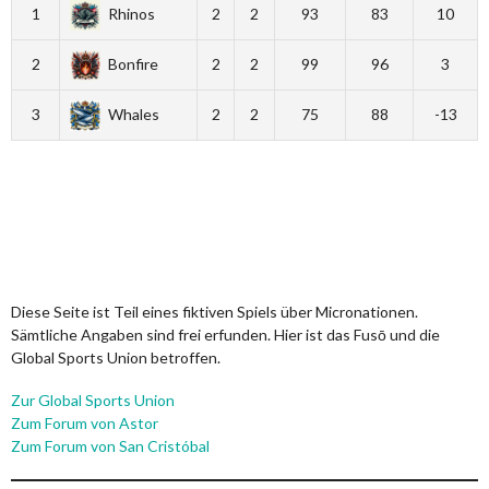
1
Rhinos
2
2
93
83
10
2
Bonfire
2
2
99
96
3
3
Whales
2
2
75
88
-13
Diese Seite ist Teil eines fiktiven Spiels über Micronationen.
Sämtliche Angaben sind frei erfunden. Hier ist das Fusō und die
Global Sports Union betroffen.
Zur Global Sports Union
Zum Forum von Astor
Zum Forum von San Cristóbal