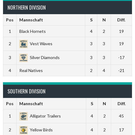
NORTHERN DIVISION
Pos
Mannschaft
S
N
Diff.
1
Black Hornets
4
2
19
2
Vest Waves
3
3
19
3
Silver Diamonds
3
3
-17
4
Real Natives
2
4
-21
SOUTHERN DIVISION
Pos
Mannschaft
S
N
Diff.
1
Alligator Trailers
4
2
45
2
Yellow Birds
4
2
17