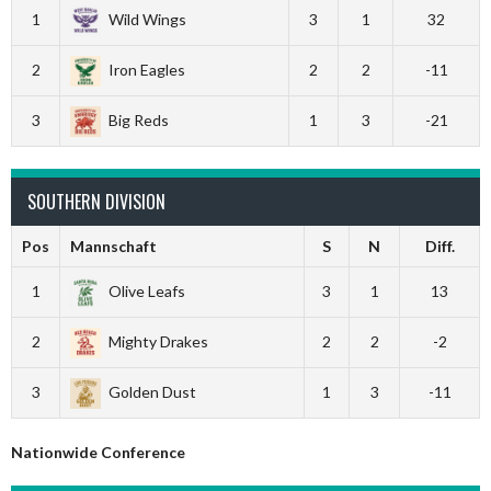
1
Wild Wings
3
1
32
2
Iron Eagles
2
2
-11
3
Big Reds
1
3
-21
SOUTHERN DIVISION
Pos
Mannschaft
S
N
Diff.
1
Olive Leafs
3
1
13
2
Mighty Drakes
2
2
-2
3
Golden Dust
1
3
-11
Nationwide Conference