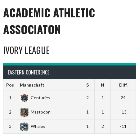
ACADEMIC ATHLETIC
ASSOCIATON
IVORY LEAGUE
EASTERN CONFERENCE
Pos
Mannschaft
S
N
Diff.
1
Centuries
2
1
24
2
Mastodon
1
1
-13
3
Whales
1
2
-11