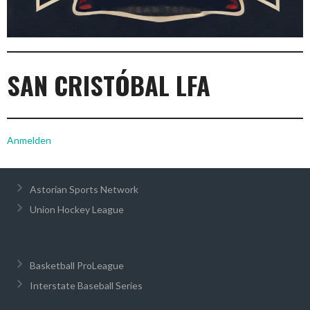
SAN CRISTÓBAL LFA
Anmelden
Astorian Sports Network
Union Hockey League
Basketball ProLeague
Interstate Baseball Series