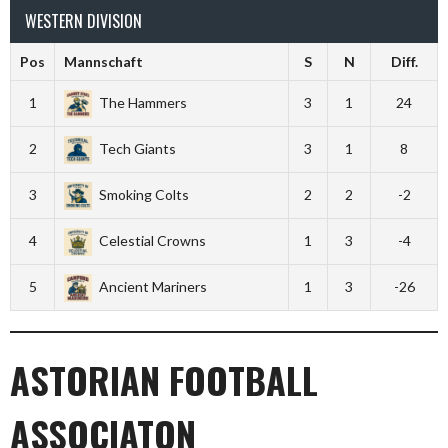
WESTERN DIVISION
Pos
Mannschaft
S
N
Diff.
1
The Hammers
3
1
24
2
Tech Giants
3
1
8
3
Smoking Colts
2
2
-2
4
Celestial Crowns
1
3
-4
5
Ancient Mariners
1
3
-26
ASTORIAN FOOTBALL
ASSOCIATON