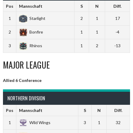
Pos
Mannschaft
S
N
Diff.
1
Starlight
2
1
17
2
Bonfire
1
1
-4
3
Rhinos
1
2
-13
MAJOR LEAGUE
Allied 6 Conference
NORTHERN DIVISION
Pos
Mannschaft
S
N
Diff.
1
Wild Wings
3
1
32