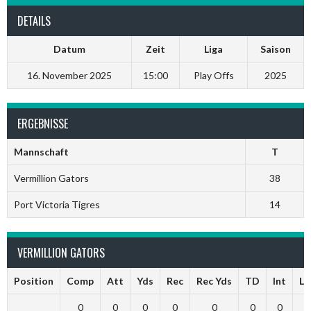
DETAILS
Datum
Zeit
Liga
Saison
16. November 2025
15:00
Play Offs
2025
ERGEBNISSE
Mannschaft
T
Vermillion Gators
38
Port Victoria Tigres
14
VERMILLION GATORS
Position
Comp
Att
Yds
Rec
Rec Yds
TD
Int
Ln
0
0
0
0
0
0
0
0