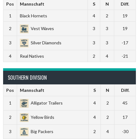
Pos
Mannschaft
S
N
Diff.
1
Black Hornets
4
2
19
2
Vest Waves
3
3
19
3
Silver Diamonds
3
3
-17
4
Real Natives
2
4
-21
SOUTHERN DIVISION
Pos
Mannschaft
S
N
Diff.
1
Alligator Trailers
4
2
45
2
Yellow Birds
4
2
17
3
Big Packers
2
4
-30