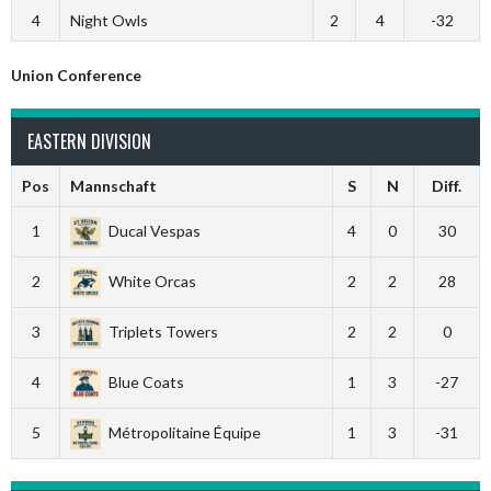
4
Night Owls
2
4
-32
Union Conference
EASTERN DIVISION
Pos
Mannschaft
S
N
Diff.
1
Ducal Vespas
4
0
30
2
White Orcas
2
2
28
3
Triplets Towers
2
2
0
4
Blue Coats
1
3
-27
5
Métropolitaine Équipe
1
3
-31