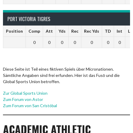
PORT VICTORIA TIGRES
Position
Comp
Att
Yds
Rec
Rec Yds
TD
Int
Ln
0
0
0
0
0
0
0
0
Diese Seite ist Teil eines fiktiven Spiels über Micronationen.
Sämtliche Angaben sind frei erfunden. Hier ist das Fusō und die
Global Sports Union betroffen.
Zur Global Sports Union
Zum Forum von Astor
Zum Forum von San Cristóbal
ACADEMIC ATHLETIC