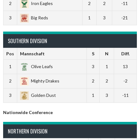
2
Iron Eagles
2
2
-11
3
Big Reds
1
3
-21
SOUTHERN DIVISION
Pos
Mannschaft
S
N
Diff.
1
Olive Leafs
3
1
13
2
Mighty Drakes
2
2
-2
3
Golden Dust
1
3
-11
Nationwide Conference
NORTHERN DIVISION