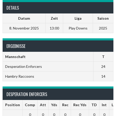
DETAILS
Datum
Zeit
Liga
Saison
8. November 2025
13:00
Play Downs
2025
ERGEBNISSE
Mannschaft
T
Desperation Enforcers
24
Hambry Raccoons
14
DESPERATION ENFORCERS
Position
Comp
Att
Yds
Rec
Rec Yds
TD
Int
Ln
0
0
0
0
0
0
0
0