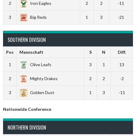
2
Iron Eagles
2
2
-11
3
Big Reds
1
3
-21
SOUTHERN DIVISION
Pos
Mannschaft
S
N
Diff.
1
Olive Leafs
3
1
13
2
Mighty Drakes
2
2
-2
3
Golden Dust
1
3
-11
Nationwide Conference
NORTHERN DIVISION