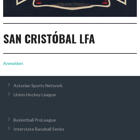
SAN CRISTÓBAL LFA
Anmelden
Astorian Sports Network
Union Hockey League
Basketball ProLeague
Interstate Baseball Series