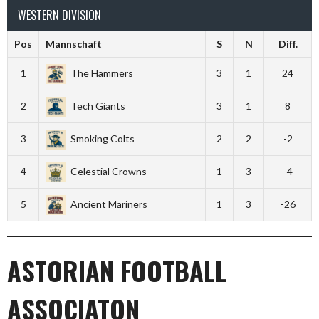
WESTERN DIVISION
Pos
Mannschaft
S
N
Diff.
1
The Hammers
3
1
24
2
Tech Giants
3
1
8
3
Smoking Colts
2
2
-2
4
Celestial Crowns
1
3
-4
5
Ancient Mariners
1
3
-26
ASTORIAN FOOTBALL
ASSOCIATON