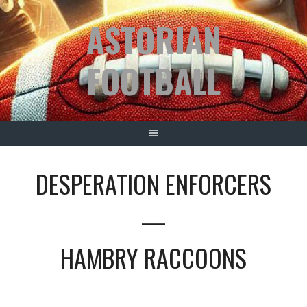
Springe
ASTORIAN
zum
Inhalt
FOOTBALL
DESPERATION ENFORCERS
—
HAMBRY RACCOONS