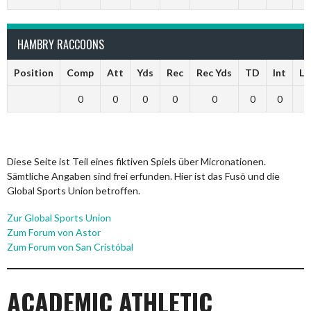
HAMBRY RACCOONS
Position
Comp
Att
Yds
Rec
Rec Yds
TD
Int
Ln
0
0
0
0
0
0
0
0
Diese Seite ist Teil eines fiktiven Spiels über Micronationen.
Sämtliche Angaben sind frei erfunden. Hier ist das Fusō und die
Global Sports Union betroffen.
Zur Global Sports Union
Zum Forum von Astor
Zum Forum von San Cristóbal
ACADEMIC ATHLETIC