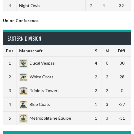
4
Night Owls
2
4
-32
Union Conference
EASTERN DIVISION
Pos
Mannschaft
S
N
Diff.
1
Ducal Vespas
4
0
30
2
White Orcas
2
2
28
3
Triplets Towers
2
2
0
4
Blue Coats
1
3
-27
5
Métropolitaine Équipe
1
3
-31