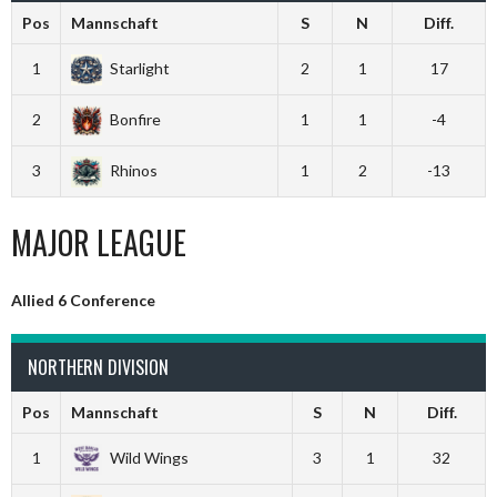
Pos
Mannschaft
S
N
Diff.
1
Starlight
2
1
17
2
Bonfire
1
1
-4
3
Rhinos
1
2
-13
MAJOR LEAGUE
Allied 6 Conference
NORTHERN DIVISION
Pos
Mannschaft
S
N
Diff.
1
Wild Wings
3
1
32