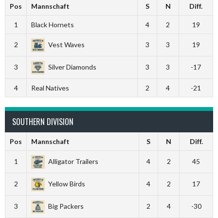
Pos
Mannschaft
S
N
Diff.
1
Black Hornets
4
2
19
2
Vest Waves
3
3
19
3
Silver Diamonds
3
3
-17
4
Real Natives
2
4
-21
SOUTHERN DIVISION
Pos
Mannschaft
S
N
Diff.
1
Alligator Trailers
4
2
45
2
Yellow Birds
4
2
17
3
Big Packers
2
4
-30